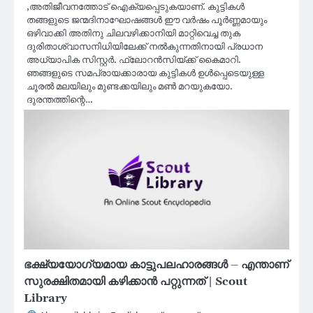
,അതിജീവനത്തോട് ഐക്യപ്പെടുകയാണ്. കുട്ടികൾ
തങ്ങളുടെ ജന്മദിനാഘോഷങ്ങൾ ഈ വർഷം പൂർണ്ണമായും
ഒഴിവാക്കി അതിനു ചിലവഴിക്കാനിയി മാറ്റിവെച്ച തുക
ദുരിതാശ്വാസനിധിയിലേക്ക് നൽകുന്നതിനായി പ്രധാന
അധ്യാപിക സിസ്റ്റർ. ഫ്ലോറൻസിയ്‌ക്ക് കൈമാറി.
ഞങ്ങളുടെ സമപ്രായക്കാരായ കുട്ടികൾ ഉൾപ്പെടെയുള്ള
ചൂരൽ മലയിലും മുണ്ടക്കയിലും മൺ മറയുകയോ.
ദുരന്തത്തിന്റെ…
ഭക്ഷ്യയോഗ്യമായ കാട്ടുപലഹാരങ്ങൾ – എന്താണ്
സുരക്ഷിതമായി കഴിക്കാൻ പറ്റുന്നത് | Scout
Library