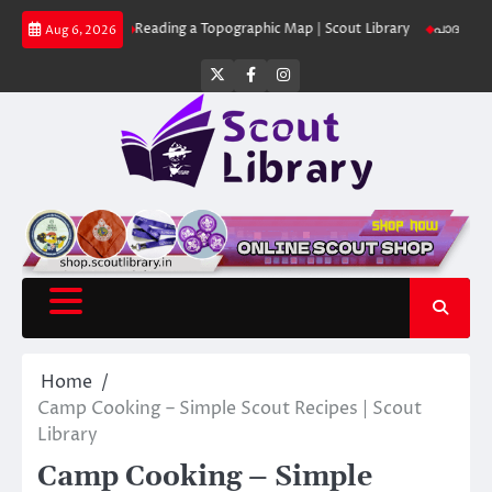
Skip
 Library
Reading a Topographic Map | Scout Library
പാദമുദ്രകൾ വിടരുത്
Aug 6, 2026
to
content
Twitter
Facebook
Instagram
Home
Camp Cooking – Simple Scout Recipes | Scout
Library
Camp Cooking – Simple