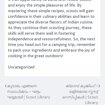
and enjoy the simple pleasures of life. By
mastering these simple recipes, scouts will gain
confidence in their culinary abilities and learn to
appreciate the diverse flavors of Indian cuisine.
As they continue their scouting journey, these
skills will serve them well in fostering
independence and resourcefulness. So, the next
time you head out for a camping trip, remember
to pack your ingredients and embrace the joy of
cooking in the great outdoors!
Uncategorized
കൂടാരം എങ്ങനെ
ക്യാമ്പ് കുക്കിംഗ് –
Post
സ്ഥാപിക്കാം – ഘട്ടം
ലളിതമായ സ്കൗട്ട്
navigation
ഘട്ടമായി | Scout Library
റെസിപ്പികൾ | Scout
Library