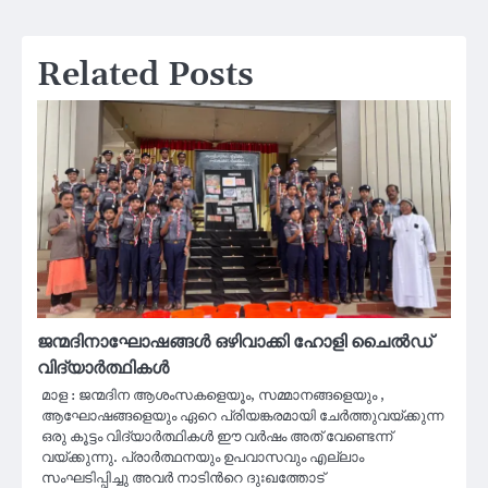
Related Posts
ജന്മദിനാഘോഷങ്ങൾ ഒഴിവാക്കി ഹോളി ചൈൽഡ്
വിദ്യാർത്ഥികൾ
മാള : ജന്മദിന ആശംസകളെയൂം, സമ്മാനങ്ങളെയും ,
ആഘോഷങ്ങളെയും ഏറെ പ്രിയങ്കരമായി ചേർത്തുവയ്ക്കുന്ന
ഒരു കൂട്ടം വിദ്യാർത്ഥികൾ ഈ വർഷം അത് വേണ്ടെന്ന്
വയ്ക്കുന്നു. പ്രാർത്ഥനയും ഉപവാസവും എല്ലാം
സംഘടിപ്പിച്ചു അവർ നാടിൻറെ ദുഃഖത്തോട്