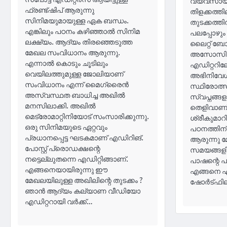
വ്യവസായത
ഫ്രണ്ട്ഷിപ് ആരുന്നു
തിളക്കത്ത
സിനിമയുമായുള്ള ഏക ബന്ധം.
തുടക്കത്
എങ്കിലും പഠനം കഴിഞ്ഞാല്‍ സിനിമ
പലപ്പോഴും 
ലക്ഷ്യം. ആദ്യം തിരഞ്ഞെടുത്ത
ലൈറ്റ് ബോ
മേഖല സംവിധാനം ആരുന്നു.
അസോസിയേറ
എന്നാല്‍ കൊടും ചൂടിലും
എഡിറ്ററില
വെയിലത്തുമുള്ള ജോലിയാണ്
അഭിനിവേശ
സംവിധാനം എന്ന് മൈഗ്രൈൻ
സ്ഥിരോത്
അസ്വസ്ഥത ബാധിച്ച അഖിൽ
സ്വപ്നങ്ങ
മനസിലാക്കി. അഖിൽ
തെളിവാണ
മെട്രോമാറ്റിനിയോട് സംസാരിക്കുന്നു.
ശ്രീകുമാറ
ഒരു സിനിമയുടെ ഏറ്റവും
പഠനത്തിന്
പ്രധാനപ്പെട്ട ഘടകമാണ് എഡിറിങ്.
ആരുന്നു 
പോസ്റ്റ് പ്രൊഡക്ഷന്റെ
സമയങ്ങളി
നട്ടെല്ലുതന്നെ എഡിറ്റിങ്ങാണ്.
പാഷന്റെ പ
എങ്ങനെയായിരുന്നു ഈ
എങ്ങനെ എങ
മേഖലയിലുള്ള അഖിലിന്റെ തുടക്കം ?
ഷോർട്ഫിലിം
ഞാൻ ആദ്യം കല്യാണ വീഡിയോ
എഡിറ്ററായി വർക്ക്‌…