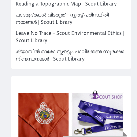
Reading a Topographic Map | Scout Library
പാദമുദ്രകൾ വിടരുത് – സ്കൗട്ട് പരിസ്ഥിതി
നയങ്ങൾ | Scout Library
Leave No Trace – Scout Environmental Ethics |
Scout Library
ക്യാമ്പിൽ ഓരോ സ്കൗട്ടും പാലിക്കേണ്ട സുരക്ഷാ
നിബന്ധനകൾ | Scout Library