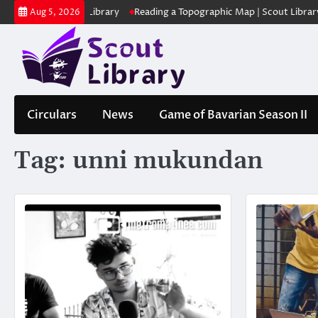
Skip
ക | Scout Library
Reading a Topographic Map | Scout Library
പാദമു
Aug 5, 2026
to
content
Circulars
News
Game of Bavarian Season II
Tag:
unni mukundan