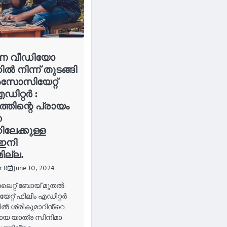
ണ വീഡിയോ
ിൽ നിന്ന് തുടങ്ങി
അസോസിയേറ്റ്
ഡിറ്റർ :
്തിന്റെ പ്രായം
ഞ
ിലേക്കുള്ള
ഇനി
ല്ല.
r R
June 10, 2024
ലൈറ്റ് ബോയ് മുതൽ
്റ് ഫിലിം എഡിറ്റർ
ൽ ശ്രീകുമാറിൻ്റെ
മായ യാത്ര സിനിമാ