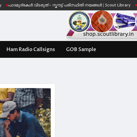
ദ്രകൾ വിടരുത് – സ്കൗട്ട് പരിസ്ഥിതി നയങ്ങൾ | Scout Library
Leave No 
Ham Radio Callsigns
GOB Sample