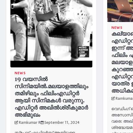
NEWS
കല്യാ
എഡിറ്ററ
ഇന്ന് 
ഫിലിം എ
മലയാളത
കുറഞ്
NEWS
എഡിറ്ററ
19 വയസിൽ
യാത്ര 
സിനിമയിൽ.മലയാളത്തിലും
അധികമി
തമിഴിലും ഫിലിംഎഡിറ്റർ
Ramkuma
ആയി സിനിമകൾ വരുന്നു.
എഡിറ്റർ അഖിൽശ്രീകുമാർ
വെഡിംഗ് 
അഭിമുഖം
അസോസിയേറ
വരെ: അഖി
Ramkumar R
September 11, 2024
ശ്രദ്ധേയ
സ്പോട്ട് എഡിറ്റർസ് ആയിട്ടുള്ള