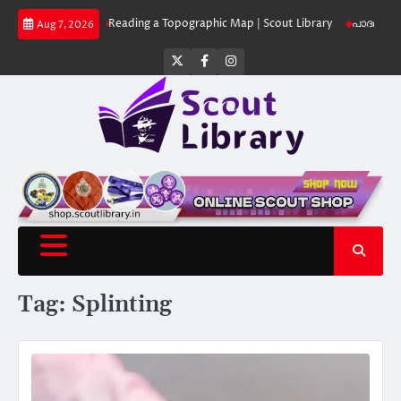
Skip
ibrary
Reading a Topographic Map | Scout Library
പാദമുദ്രകൾ വിടരുത് 
Aug 7, 2026
to
content
Twitter
Facebook
Instagram
Tag:
Splinting