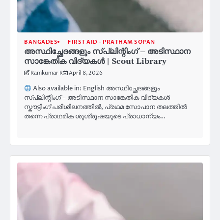
BANGADES
FIRST AID - PRATHAM SOPAN
അസ്ഥിച്ഛേദങ്ങളും സ്പ്ലിന്റിംഗ് – അടിസ്ഥാന
സാങ്കേതിക വിദ്യകൾ | Scout Library
Ramkumar R
April 8, 2026
Also available in: English അസ്ഥിച്ഛേദങ്ങളും
സ്പ്ലിന്റിംഗ് – അടിസ്ഥാന സാങ്കേതിക വിദ്യകൾ
സ്കൗട്ടിംഗ് പരിശീലനത്തിൽ, പ്രഥമ സോപാന തലത്തിൽ
തന്നെ പ്രാഥമിക ശുശ്രൂഷയുടെ പ്രാധാന്യം…