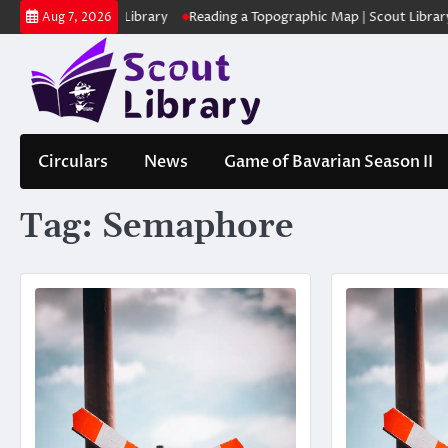
Skip
 | Scout Library
Reading a Topographic Map | Scout Library
പാദമു
Aug 7, 2026
to
content
Circulars
News
Game of Bavarian Season II
Tag:
Semaphore