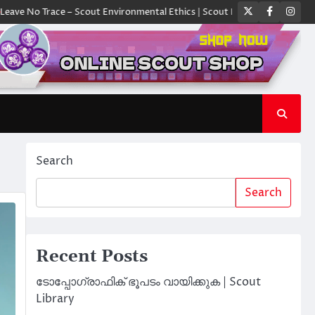
Twitter
Faceboo
Ins
Trace – Scout Environmental Ethics | Scout Library
ക്യാമ്പിൽ ഓരോ സ്
Search
Search
Recent Posts
ടോപ്പോഗ്രാഫിക് ഭൂപടം വായിക്കുക | Scout
Library