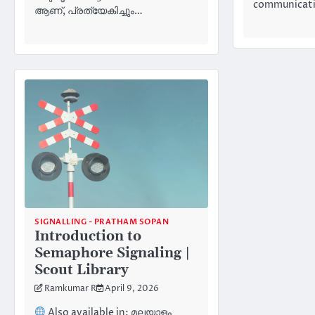
communicat
ആണ്, പ്രത്യേകിച്ചും…
SIGNALLING - PRATHAM SOPAN
Introduction to
Semaphore Signaling |
Scout Library
Ramkumar R
April 9, 2026
Also available in: മലയാളം