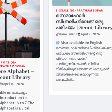
SIGNALLING - PRATHAM SOPAN
സെമാഫോർ
സിഗ്നലിംഗിലേക്ക് ഒരു
പരിചയം | Scout Librar
Ramkumar R
April 9, 2026
Also available in: English
സെമാഫോർ സിഗ്നലിംഗിലേക്ക് ഒര
പരിചയം സ്‌കൗട്ടിംഗിന്റെ ഒരു
പ്രധാന ഭാഗമാണ്
ORMATION
കമ്മ്യൂണിക്കേഷൻ. വിവിധ
- PRATHAM SOPAN
രീതികളിലൂടെയാണ് സ്‌കൗട്ടുകൾ
re Alphabet –
വിവരങ്ങൾ കൈമാറുന്നത്.
Scout Library
അവയിൽ…
April 10, 2026
able in: മലയാളം
Introduction to
lphabet: N to Z The
phabet is a vital