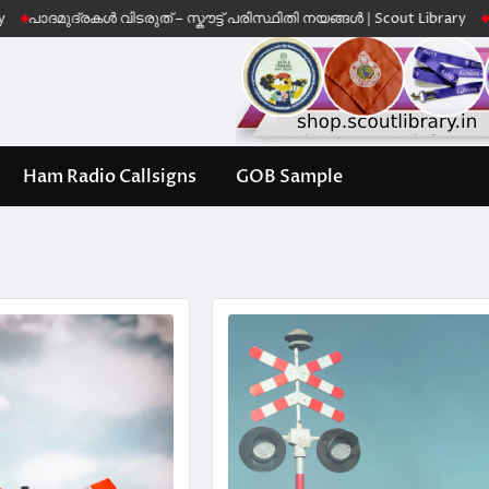
ദ്രകൾ വിടരുത് – സ്കൗട്ട് പരിസ്ഥിതി നയങ്ങൾ | Scout Library
Leave No 
Ham Radio Callsigns
GOB Sample