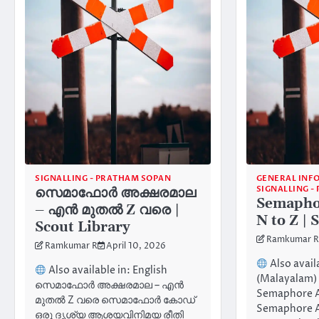
SIGNALLING - PRATHAM SOPAN
GENERAL INF
SIGNALLING 
സെമാഫോർ അക്ഷരമാല
Semapho
– എൻ മുതൽ Z വരെ |
N to Z | 
Scout Library
Ramkumar R
Ramkumar R
April 10, 2026
Also avail
Also available in: English
(Malayalam) 
സെമാഫോർ അക്ഷരമാല – എൻ
Semaphore A
മുതൽ Z വരെ സെമാഫോർ കോഡ്
Semaphore Al
ഒരു ദൃശ്യ ആശയവിനിമയ രീതി