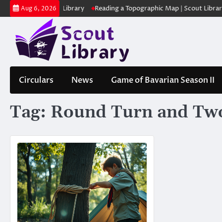
Skip
ക | Scout Library
Reading a Topographic Map | Scout Library
പാദമ
Aug 6, 2026
to
content
Circulars
News
Game of Bavarian Season II
Tag:
Round Turn and Two