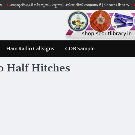
ുദ്രകൾ വിടരുത് – സ്കൗട്ട് പരിസ്ഥിതി നയങ്ങൾ | Scout Library
Leave No
Ham Radio Callsigns
GOB Sample
 Half Hitches