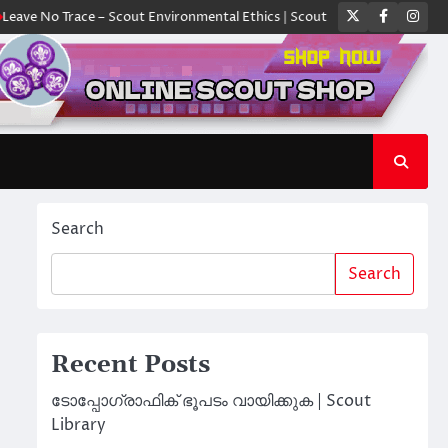
Twitter
Faceboo
Ins
 Trace – Scout Environmental Ethics | Scout Library
ക്യാമ്പിൽ ഓരോ സ
Search
Search
Recent Posts
ടോപ്പോഗ്രാഫിക് ഭൂപടം വായിക്കുക | Scout
Library