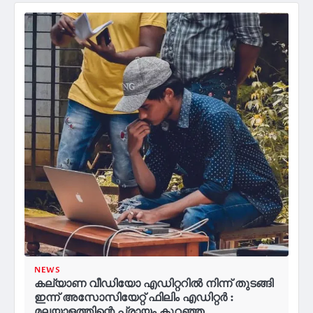
NEWS
കല്യാണ വീഡിയോ എഡിറ്ററിൽ നിന്ന് തുടങ്ങി
ഇന്ന് അസോസിയേറ്റ് ഫിലിം എഡിറ്റർ :
മലയാളത്തിന്റെ പ്രായം കുറഞ്ഞ