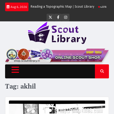
Skip
ut Library
Reading a Topographic Map | Scout Library
പാദമുദ്രകൾ വിടരു
Aug 6, 2026
to
content
Twitter
Facebook
Instagram
Tag:
akhil