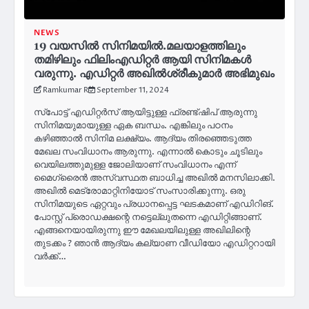
NEWS
19 വയസിൽ സിനിമയിൽ.മലയാളത്തിലും
തമിഴിലും ഫിലിംഎഡിറ്റർ ആയി സിനിമകൾ
വരുന്നു. എഡിറ്റർ അഖിൽശ്രീകുമാർ അഭിമുഖം
Ramkumar R
September 11, 2024
സ്പോട്ട് എഡിറ്റർസ് ആയിട്ടുള്ള ഫ്രണ്ട്ഷിപ് ആരുന്നു
സിനിമയുമായുള്ള ഏക ബന്ധം. എങ്കിലും പഠനം
കഴിഞ്ഞാല്‍ സിനിമ ലക്ഷ്യം. ആദ്യം തിരഞ്ഞെടുത്ത
മേഖല സംവിധാനം ആരുന്നു. എന്നാല്‍ കൊടും ചൂടിലും
വെയിലത്തുമുള്ള ജോലിയാണ് സംവിധാനം എന്ന്
മൈഗ്രൈൻ അസ്വസ്ഥത ബാധിച്ച അഖിൽ മനസിലാക്കി.
അഖിൽ മെട്രോമാറ്റിനിയോട് സംസാരിക്കുന്നു. ഒരു
സിനിമയുടെ ഏറ്റവും പ്രധാനപ്പെട്ട ഘടകമാണ് എഡിറിങ്.
പോസ്റ്റ് പ്രൊഡക്ഷന്റെ നട്ടെല്ലുതന്നെ എഡിറ്റിങ്ങാണ്.
എങ്ങനെയായിരുന്നു ഈ മേഖലയിലുള്ള അഖിലിന്റെ
തുടക്കം ? ഞാൻ ആദ്യം കല്യാണ വീഡിയോ എഡിറ്ററായി
വർക്ക്‌…